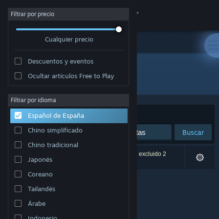
Iniciar sesión
Filtrar por precio
Cualquier precio
Tienda
Descuentos y eventos
Comunidad
Ocultar artículos Free to Play
Desarrollador: Ran
Acerca de
Filtrar por idioma
Ordenar por
Relevancia
Español de España
Soporte
Chino simplificado
Buscar
Chino tradicional
Cambiar idioma
0 resultados coinciden con la búsqueda. Se han excluido 2
Japonés
títulos basándose en tus preferencias.
Descargar Steam Mobile
Coreano
Tailandés
Ver versión clásica
Árabe
Indonesio