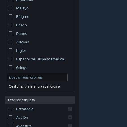
Malayo
Búlgaro
Checo
Danés
Alemán
Inglés
Español de Hispanoamérica
Griego
Gestionar preferencias de idioma
Filtrar por etiqueta
© Valve Corporation. Todos los derechos reservados.
Todas las marcas registradas pertenecen a sus
Estrategia
respectivos dueños en EE. UU. y otros países.
Política
de Privacidad
|
Información legal
|
Accesibilidad
|
Acuerdo de Suscriptor a Steam
|
Reembolsos
|
Acción
Cookies
Aventura