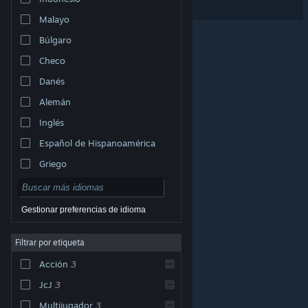
Malayo
Búlgaro
Checo
Danés
Alemán
Inglés
Español de Hispanoamérica
Griego
Gestionar preferencias de idioma
Filtrar por etiqueta
© Valve Corporation. Todos los derechos reservados.
Todas las marcas registradas pertenecen a sus
Acción
3
respectivos dueños en EE. UU. y otros países.
Política
de Privacidad
|
Información legal
|
Accesibilidad
|
Acuerdo de Suscriptor a Steam
|
Reembolsos
|
JcJ
3
Cookies
Multijugador
3