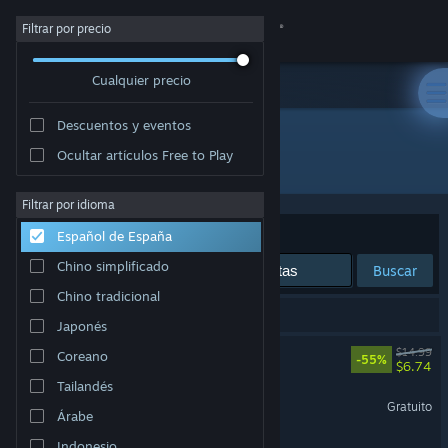
Iniciar sesión
Filtrar por precio
Cualquier precio
Tienda
Descuentos y eventos
Comunidad
Ocultar artículos Free to Play
Desarrollador: RJ Arcade
Acerca de
Filtrar por idioma
Ordenar por
Relevancia
Español de España
Soporte
Chino simplificado
Buscar
Chino tradicional
Cambiar idioma
3 resultados coinciden con la búsqueda.
Japonés
Descargar Steam Mobile
Rival Megagun
$14.99
Coreano
-55%
$6.74
Tailandés
Ver versión clásica
Mecha Simultactics Alpha
Gratuito
Árabe
Mecha Simultactics
Indonesio