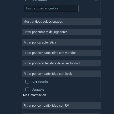
Free to Play
Rol
Mostrar tipos seleccionados
Multijugador masivo
Indie
Filtrar por número de jugadores
Acceso anticipado
Filtrar por característica
Casuales
Filtrar por compatibilidad con mandos
Simulación
Carreras
Filtrar por característica de accesibilidad
Deportes
Filtrar por compatibilidad con Deck
Producción de vídeo
Verificado
Edición fotográfica
Jugable
Más información
Filtrar por compatibilidad con RV