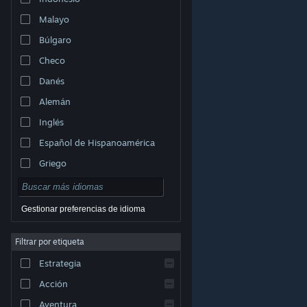
Malayo
Búlgaro
Checo
Danés
Alemán
Inglés
Español de Hispanoamérica
Griego
Gestionar preferencias de idioma
Filtrar por etiqueta
© Valve Corporation. Todos los derechos reservados.
Todas las marcas registradas pertenecen a sus
Estrategia
respectivos dueños en EE. UU. y otros países.
Política
de Privacidad
|
Información legal
|
Accesibilidad
|
Acuerdo de Suscriptor a Steam
|
Reembolsos
|
Acción
Cookies
Aventura