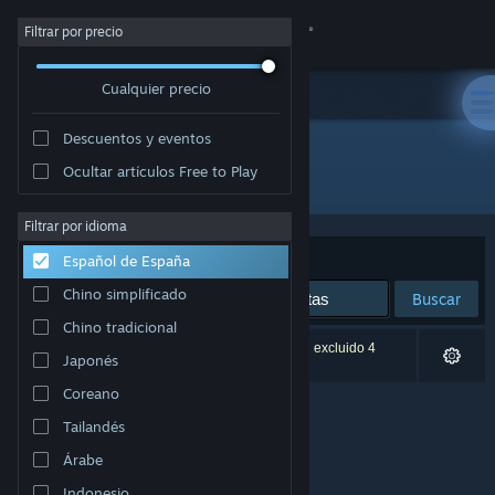
Iniciar sesión
Filtrar por precio
Cualquier precio
Tienda
Descuentos y eventos
Comunidad
Ocultar artículos Free to Play
Desarrollador: Planeta
Acerca de
Filtrar por idioma
Ordenar por
Relevancia
Español de España
Soporte
Chino simplificado
Buscar
Chino tradicional
Cambiar idioma
0 resultados coinciden con la búsqueda. Se han excluido 4
Japonés
títulos basándose en tus preferencias.
Descargar Steam Mobile
Coreano
Tailandés
Ver versión clásica
Árabe
Indonesio