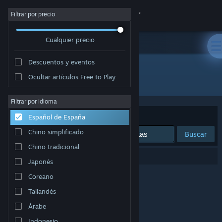
Iniciar sesión
Filtrar por precio
Cualquier precio
Tienda
Descuentos y eventos
Comunidad
Ocultar artículos Free to Play
Desarrollador: Petrolhead software
Acerca de
Filtrar por idioma
Ordenar por
Relevancia
Español de España
Soporte
Chino simplificado
Buscar
Chino tradicional
Cambiar idioma
0 resultados coinciden con la búsqueda.
Japonés
Descargar Steam Mobile
Coreano
Tailandés
Ver versión clásica
Árabe
Indonesio