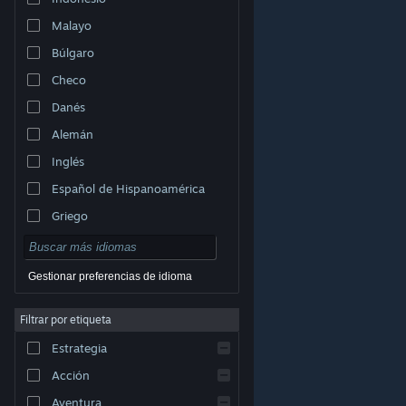
Malayo
Búlgaro
Checo
Danés
Alemán
Inglés
Español de Hispanoamérica
Griego
Gestionar preferencias de idioma
Filtrar por etiqueta
© Valve Corporation. Todos los derechos reservados.
Todas las marcas registradas pertenecen a sus
Estrategia
respectivos dueños en EE. UU. y otros países.
Política
de Privacidad
|
Información legal
|
Accesibilidad
|
Acuerdo de Suscriptor a Steam
|
Reembolsos
|
Acción
Cookies
Aventura