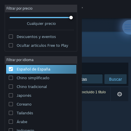
Iniciar sesión
Filtrar por precio
Cualquier precio
Tienda
Descuentos y eventos
Comunidad
Ocultar artículos Free to Play
Desarrollador: Pawika Khampawong
Acerca de
Filtrar por idioma
Ordenar por
Relevancia
Español de España
Soporte
Chino simplificado
Buscar
Chino tradicional
Cambiar idioma
0 resultados coinciden con la búsqueda. Se ha excluido 1 título
Japonés
basándose en tus preferencias.
Descargar Steam Mobile
Coreano
Tailandés
Ver versión clásica
Árabe
Indonesio