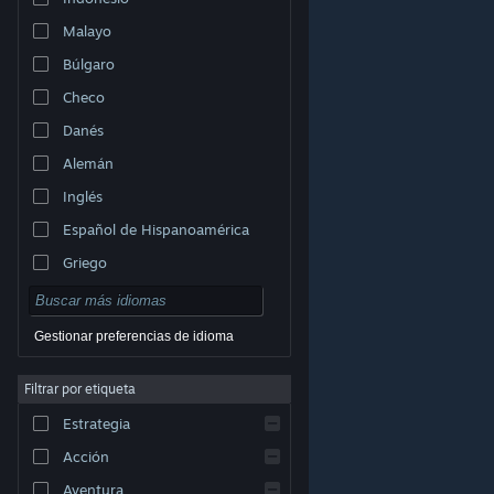
Malayo
Búlgaro
Checo
Danés
Alemán
Inglés
Español de Hispanoamérica
Griego
Gestionar preferencias de idioma
Filtrar por etiqueta
© Valve Corporation. Todos los derechos reservados.
Todas las marcas registradas pertenecen a sus
Estrategia
respectivos dueños en EE. UU. y otros países.
Política
de Privacidad
|
Información legal
|
Accesibilidad
|
Acuerdo de Suscriptor a Steam
|
Reembolsos
|
Acción
Cookies
Aventura