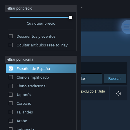
Iniciar sesión
Filtrar por precio
Cualquier precio
Tienda
Descuentos y eventos
Comunidad
Ocultar artículos Free to Play
Desarrollador: Oktay ŞAHİN
Acerca de
Filtrar por idioma
Ordenar por
Relevancia
Español de España
Soporte
Chino simplificado
Buscar
Chino tradicional
Cambiar idioma
0 resultados coinciden con la búsqueda. Se ha excluido 1 título
Japonés
basándose en tus preferencias.
Descargar Steam Mobile
Coreano
Tailandés
Ver versión clásica
Árabe
Indonesio