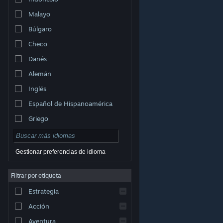
Malayo
Búlgaro
Checo
Danés
Alemán
Inglés
Español de Hispanoamérica
Griego
Gestionar preferencias de idioma
Filtrar por etiqueta
© Valve Corporation. Todos los derechos reservados.
Todas las marcas registradas pertenecen a sus
Estrategia
respectivos dueños en EE. UU. y otros países.
Política
de Privacidad
|
Información legal
|
Accesibilidad
|
Acuerdo de Suscriptor a Steam
|
Reembolsos
|
Acción
Cookies
Aventura