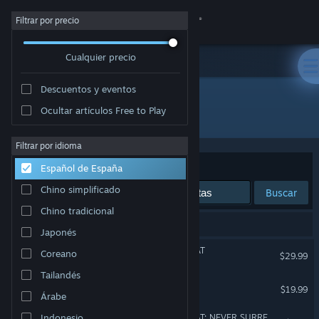
Iniciar sesión
Filtrar por precio
Cualquier precio
Tienda
Descuentos y eventos
Comunidad
Ocultar artículos Free to Play
Desarrollador: Odders Lab
Acerca de
Filtrar por idioma
Ordenar por
Relevancia
Español de España
Soporte
Chino simplificado
Buscar
Chino tradicional
Cambiar idioma
10 resultados coinciden con la búsqueda.
Japonés
Descargar Steam Mobile
LES MILLS XR BODYCOMBAT
Coreano
$29.99
Solo RV
Tailandés
Ver versión clásica
OhShape
$19.99
Árabe
Solo RV
LES MILLS XR BODYCOMBAT: NEVER SURRENDER
Indonesio