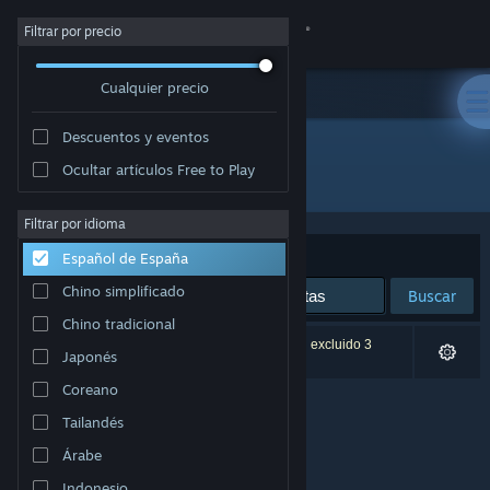
Iniciar sesión
Filtrar por precio
Cualquier precio
Tienda
Descuentos y eventos
Comunidad
Ocultar artículos Free to Play
Desarrollador: Nawia Games
Acerca de
Filtrar por idioma
Ordenar por
Relevancia
Español de España
Soporte
Chino simplificado
Buscar
Chino tradicional
Cambiar idioma
0 resultados coinciden con la búsqueda. Se han excluido 3
Japonés
títulos basándose en tus preferencias.
Descargar Steam Mobile
Coreano
Tailandés
Ver versión clásica
Árabe
Indonesio