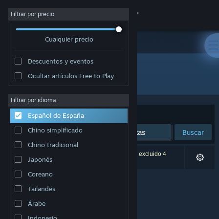
Iniciar sesión
Filtrar por precio
Cualquier precio
Tienda
Descuentos y eventos
Comunidad
Ocultar artículos Free to Play
Desarrollador: Nauris Amatnieks
Acerca de
Filtrar por idioma
Ordenar por
Relevancia
Español de España
Soporte
Chino simplificado
Buscar
Chino tradicional
Cambiar idioma
0 resultados coinciden con la búsqueda. Se han excluido 4
Japonés
títulos basándose en tus preferencias.
Descargar Steam Mobile
Coreano
Tailandés
Ver versión clásica
Árabe
Indonesio