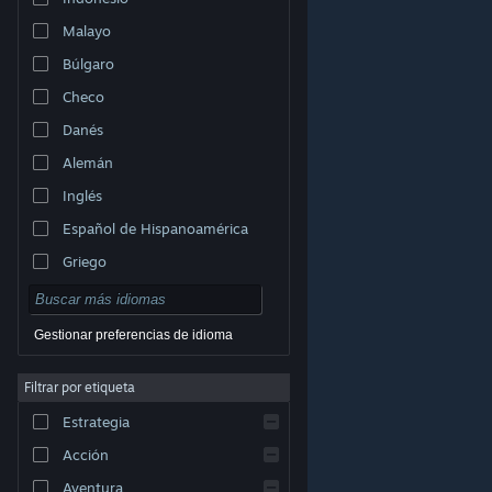
Malayo
Búlgaro
Checo
Danés
Alemán
Inglés
Español de Hispanoamérica
Griego
Gestionar preferencias de idioma
Filtrar por etiqueta
© Valve Corporation. Todos los derechos reservados.
Todas las marcas registradas pertenecen a sus
Estrategia
respectivos dueños en EE. UU. y otros países.
Política
de Privacidad
|
Información legal
|
Accesibilidad
|
Acuerdo de Suscriptor a Steam
|
Reembolsos
|
Acción
Cookies
Aventura