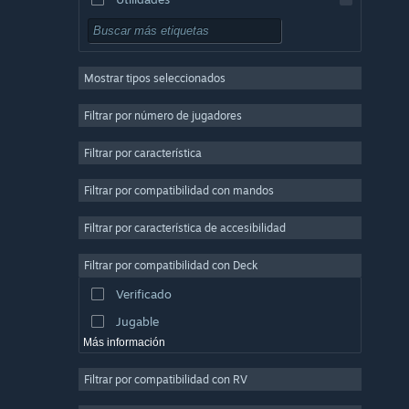
Free to Play
Rol
Mostrar tipos seleccionados
Multijugador masivo
Indie
Filtrar por número de jugadores
Acceso anticipado
Filtrar por característica
Casuales
Filtrar por compatibilidad con mandos
Simulación
Carreras
Filtrar por característica de accesibilidad
Deportes
Filtrar por compatibilidad con Deck
Producción de vídeo
Verificado
Edición fotográfica
Jugable
Más información
Filtrar por compatibilidad con RV