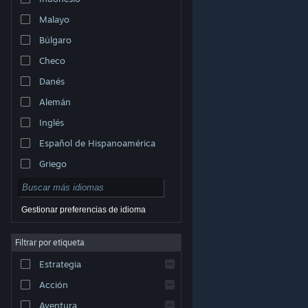
Malayo
Búlgaro
Checo
Danés
Alemán
Inglés
Español de Hispanoamérica
Griego
Gestionar preferencias de idioma
Filtrar por etiqueta
© Valve Corporation. Todos los derechos reservados.
Todas las marcas registradas pertenecen a sus
Estrategia
respectivos dueños en EE. UU. y otros países.
Política
de Privacidad
|
Información legal
|
Accesibilidad
|
Acuerdo de Suscriptor a Steam
|
Reembolsos
|
Acción
Cookies
Aventura