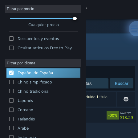
Iniciar sesión
Filtrar por precio
Cualquier precio
Tienda
Descuentos y eventos
Comunidad
Ocultar artículos Free to Play
Desarrollador: Mas
Acerca de
Filtrar por idioma
Ordenar por
Relevancia
Español de España
Soporte
Chino simplificado
Buscar
Chino tradicional
Cambiar idioma
1 resultado coincide con la búsqueda. Se ha excluido 1 título
Japonés
basándose en tus preferencias.
Descargar Steam Mobile
Coreano
Artis Impact
$18.99
-30%
$13.29
Tailandés
Ver versión clásica
Árabe
Indonesio