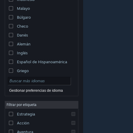
Malayo
Búlgaro
Checo
Danés
Alemán
Inglés
Español de Hispanoamérica
Griego
Gestionar preferencias de idioma
Filtrar por etiqueta
© Valve Corporation. Todos los derechos reservados.
Todas las marcas registradas pertenecen a sus
Estrategia
respectivos dueños en EE. UU. y otros países.
Política
de Privacidad
|
Información legal
|
Accesibilidad
|
Acuerdo de Suscriptor a Steam
|
Reembolsos
|
Acción
Cookies
Aventura