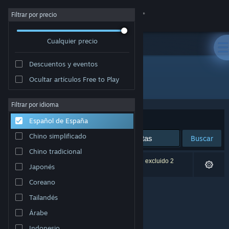
Iniciar sesión
Filtrar por precio
Cualquier precio
Tienda
Descuentos y eventos
Comunidad
Ocultar artículos Free to Play
Desarrollador: Mad Triangles
Acerca de
Filtrar por idioma
Ordenar por
Relevancia
Español de España
Soporte
Chino simplificado
Buscar
Chino tradicional
Cambiar idioma
0 resultados coinciden con la búsqueda. Se han excluido 2
Japonés
títulos basándose en tus preferencias.
Descargar Steam Mobile
Coreano
Tailandés
Ver versión clásica
Árabe
Indonesio