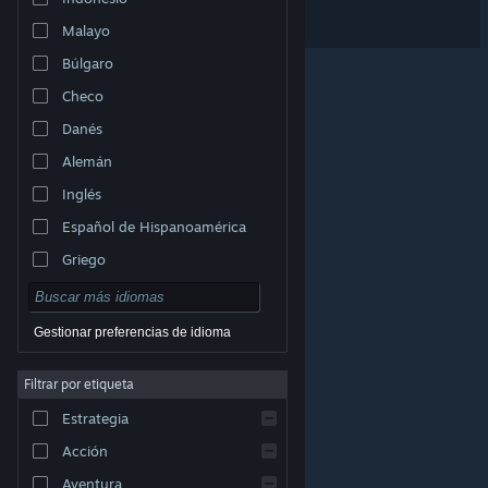
SPRAWL zero
Malayo
Búlgaro
Checo
Danés
Alemán
Inglés
Español de Hispanoamérica
Griego
Gestionar preferencias de idioma
Filtrar por etiqueta
© Valve Corporation. Todos los derechos reservados.
Todas las marcas registradas pertenecen a sus
Estrategia
respectivos dueños en EE. UU. y otros países.
Política
de Privacidad
|
Información legal
|
Accesibilidad
|
Acuerdo de Suscriptor a Steam
|
Reembolsos
|
Acción
Cookies
Aventura