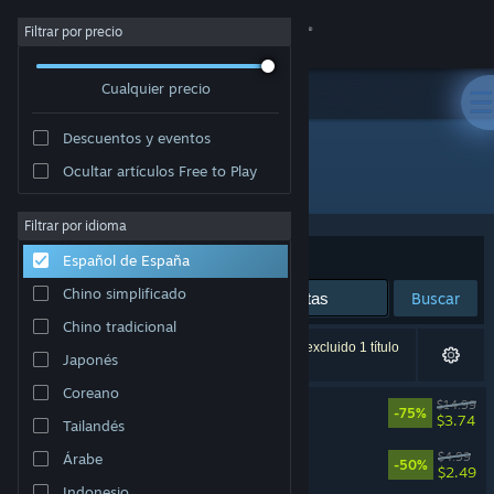
Iniciar sesión
Filtrar por precio
Cualquier precio
Tienda
Descuentos y eventos
Comunidad
Ocultar artículos Free to Play
Desarrollador: MAETH
Acerca de
Filtrar por idioma
Ordenar por
Relevancia
Español de España
Soporte
Chino simplificado
Buscar
Chino tradicional
Cambiar idioma
3 resultados coinciden con la búsqueda. Se ha excluido 1 título
Japonés
basándose en tus preferencias.
Descargar Steam Mobile
Coreano
SPRAWL
$14.99
-75%
$3.74
Tailandés
Ver versión clásica
SPRAWL Soundtrack
$4.99
Árabe
-50%
$2.49
Indonesio