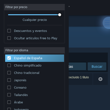
Iniciar sesión
Filtrar por precio
Cualquier precio
Tienda
Descuentos y eventos
Comunidad
Ocultar artículos Free to Play
Desarrollador: Laser Unicorns
Acerca de
Filtrar por idioma
Ordenar por
Relevancia
Español de España
Soporte
Chino simplificado
Buscar
Chino tradicional
Cambiar idioma
0 resultados coinciden con la búsqueda. Se ha excluido 1 título
Japonés
basándose en tus preferencias.
Descargar Steam Mobile
Coreano
Tailandés
Ver versión clásica
Árabe
Indonesio