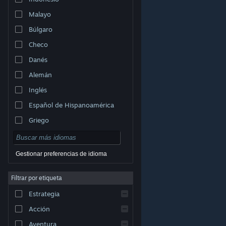
Malayo
Búlgaro
Checo
Danés
Alemán
Inglés
Español de Hispanoamérica
Griego
Gestionar preferencias de idioma
Filtrar por etiqueta
© Valve Corporation. Todos los derechos reservados.
Todas las marcas registradas pertenecen a sus
Estrategia
respectivos dueños en EE. UU. y otros países.
Política
de Privacidad
|
Información legal
|
Accesibilidad
|
Acuerdo de Suscriptor a Steam
|
Reembolsos
|
Acción
Cookies
Aventura