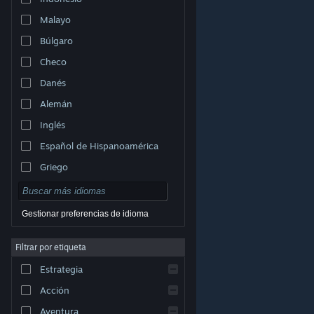
Malayo
Búlgaro
Checo
Danés
Alemán
Inglés
Español de Hispanoamérica
Griego
Gestionar preferencias de idioma
Filtrar por etiqueta
© Valve Corporation. Todos los derechos reservados.
Todas las marcas registradas pertenecen a sus
Estrategia
respectivos dueños en EE. UU. y otros países.
Política
de Privacidad
|
Información legal
|
Accesibilidad
|
Acuerdo de Suscriptor a Steam
|
Reembolsos
|
Acción
Cookies
Aventura