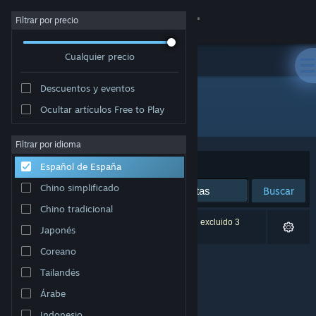
Iniciar sesión
Filtrar por precio
Cualquier precio
Tienda
Descuentos y eventos
Comunidad
Ocultar artículos Free to Play
Desarrollador: Joshua Hughes
Acerca de
Filtrar por idioma
Ordenar por
Relevancia
Español de España
Soporte
Chino simplificado
Buscar
Chino tradicional
Cambiar idioma
0 resultados coinciden con la búsqueda. Se han excluido 3
Japonés
títulos basándose en tus preferencias.
Descargar Steam Mobile
Coreano
Tailandés
Ver versión clásica
Árabe
Indonesio