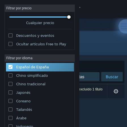
Iniciar sesión
Filtrar por precio
Cualquier precio
Tienda
Descuentos y eventos
Comunidad
Ocultar artículos Free to Play
Desarrollador: Joseph Caero
Acerca de
Filtrar por idioma
Ordenar por
Relevancia
Español de España
Soporte
Chino simplificado
Buscar
Chino tradicional
Cambiar idioma
0 resultados coinciden con la búsqueda. Se ha excluido 1 título
Japonés
basándose en tus preferencias.
Descargar Steam Mobile
Coreano
Tailandés
Ver versión clásica
Árabe
Indonesio