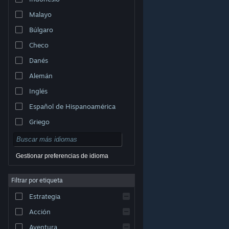
Malayo
Búlgaro
Checo
Danés
Alemán
Inglés
Español de Hispanoamérica
Griego
Gestionar preferencias de idioma
Filtrar por etiqueta
© Valve Corporation. Todos los derechos reservados.
Todas las marcas registradas pertenecen a sus
Estrategia
respectivos dueños en EE. UU. y otros países.
Política
de Privacidad
|
Información legal
|
Accesibilidad
|
Acuerdo de Suscriptor a Steam
|
Reembolsos
|
Acción
Cookies
Aventura