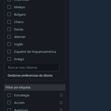
Malayo
Búlgaro
Checo
Danés
Alemán
Inglés
Español de Hispanoamérica
Griego
Gestionar preferencias de idioma
Filtrar por etiqueta
© Valve Corporation. Todos los derechos reservados.
Todas las marcas registradas pertenecen a sus
Estrategia
respectivos dueños en EE. UU. y otros países.
Política
de Privacidad
|
Información legal
|
Accesibilidad
|
Acuerdo de Suscriptor a Steam
|
Reembolsos
|
Acción
Cookies
Aventura