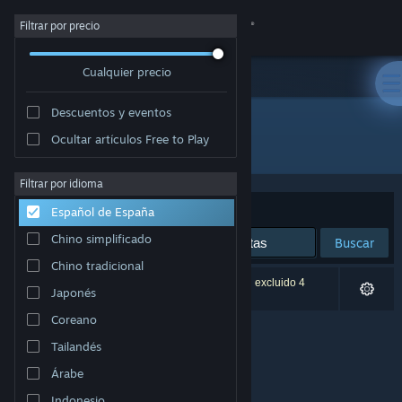
Iniciar sesión
Filtrar por precio
Cualquier precio
Tienda
Descuentos y eventos
Comunidad
Ocultar artículos Free to Play
Desarrollador: JBroook
Acerca de
Filtrar por idioma
Ordenar por
Relevancia
Español de España
Soporte
Chino simplificado
Buscar
Chino tradicional
Cambiar idioma
0 resultados coinciden con la búsqueda. Se han excluido 4
Japonés
títulos basándose en tus preferencias.
Descargar Steam Mobile
Coreano
Tailandés
Ver versión clásica
Árabe
Indonesio