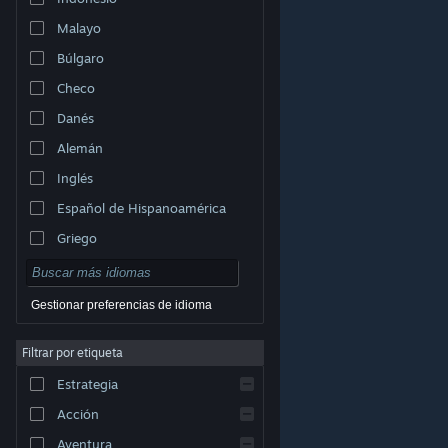
Malayo
Búlgaro
Checo
Danés
Alemán
Inglés
Español de Hispanoamérica
Griego
Gestionar preferencias de idioma
Filtrar por etiqueta
© Valve Corporation. Todos los derechos reservados.
Todas las marcas registradas pertenecen a sus
Estrategia
respectivos dueños en EE. UU. y otros países.
Política
de Privacidad
|
Información legal
|
Accesibilidad
|
Acuerdo de Suscriptor a Steam
|
Reembolsos
|
Acción
Cookies
Aventura