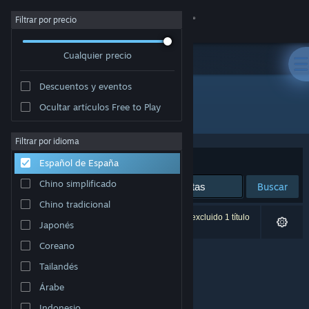
Iniciar sesión
Filtrar por precio
Cualquier precio
Tienda
Descuentos y eventos
Comunidad
Ocultar artículos Free to Play
Desarrollador: Haxy
Acerca de
Filtrar por idioma
Ordenar por
Relevancia
Español de España
Soporte
Chino simplificado
Buscar
Chino tradicional
Cambiar idioma
0 resultados coinciden con la búsqueda. Se ha excluido 1 título
Japonés
basándose en tus preferencias.
Descargar Steam Mobile
Coreano
Tailandés
Ver versión clásica
Árabe
Indonesio