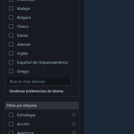
Malayo
Búlgaro
Checo
Danés
Alemán
Inglés
Español de Hispanoamérica
Griego
Gestionar preferencias de idioma
Filtrar por etiqueta
© Valve Corporation. Todos los derechos reservados.
Todas las marcas registradas pertenecen a sus
Estrategia
respectivos dueños en EE. UU. y otros países.
Política
de Privacidad
|
Información legal
|
Accesibilidad
|
Acuerdo de Suscriptor a Steam
|
Reembolsos
|
Acción
Cookies
Aventura