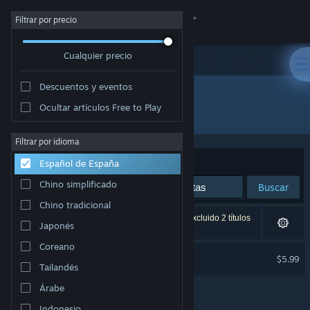
Iniciar sesión
Filtrar por precio
Cualquier precio
Tienda
Descuentos y eventos
Comunidad
Ocultar artículos Free to Play
Desarrollador: Hardy Games
Acerca de
Filtrar por idioma
Ordenar por
Relevancia
Español de España
Soporte
Chino simplificado
Buscar
Chino tradicional
Cambiar idioma
1 resultado coincide con la búsqueda. Se han excluido 2 títulos
Japonés
basándose en tus preferencias.
Descargar Steam Mobile
Coreano
Turbo Tails
$5.99
Tailandés
Ver versión clásica
Árabe
Indonesio