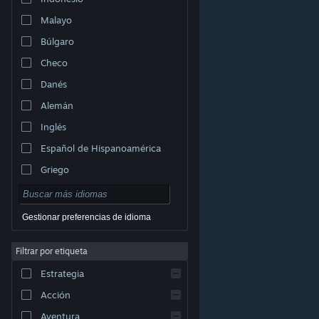
Malayo
Búlgaro
Checo
Danés
Alemán
Inglés
Español de Hispanoamérica
Griego
Gestionar preferencias de idioma
Filtrar por etiqueta
© Valve Corporation. Todos los derechos reservados.
Todas las marcas registradas pertenecen a sus
Estrategia
respectivos dueños en EE. UU. y otros países.
Política
de Privacidad
|
Información legal
|
Accesibilidad
|
Acuerdo de Suscriptor a Steam
|
Reembolsos
|
Acción
Cookies
Aventura