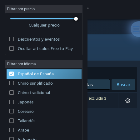
Iniciar sesión
Filtrar por precio
Cualquier precio
Tienda
Descuentos y eventos
Comunidad
Ocultar artículos Free to Play
Desarrollador: HCGstudio
Acerca de
Filtrar por idioma
Ordenar por
Relevancia
Español de España
Soporte
Chino simplificado
Buscar
Chino tradicional
Cambiar idioma
0 resultados coinciden con la búsqueda. Se han excluido 3
Japonés
títulos basándose en tus preferencias.
Descargar Steam Mobile
Coreano
Tailandés
Ver versión clásica
Árabe
Indonesio