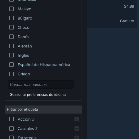
Evil Orbs
$4.99
Malayo
Búlgaro
Burger Shop 3 Soundtrack
Gratuito
Checo
Danés
Alemán
Inglés
Español de Hispanoamérica
Griego
Gestionar preferencias de idioma
Filtrar por etiqueta
© Valve Corporation. Todos los derechos reservados.
Todas las marcas registradas pertenecen a sus
Acción
3
respectivos dueños en EE. UU. y otros países.
Política
de Privacidad
|
Información legal
|
Accesibilidad
|
Acuerdo de Suscriptor a Steam
|
Reembolsos
|
Casuales
3
Cookies
Estrategia