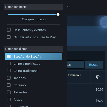
Iniciar sesión
Filtrar por precio
Cualquier precio
Tienda
Descuentos y eventos
Comunidad
Ocultar artículos Free to Play
Desarrollador: GoBit Games
Acerca de
Filtrar por idioma
Ordenar por
Relevancia
Español de España
Soporte
Chino simplificado
Buscar
Chino tradicional
Cambiar idioma
4 resultados coinciden con la búsqueda. Se han excluido 2
Japonés
títulos basándose en tus preferencias.
Descargar Steam Mobile
Coreano
Burger Shop 2
$6.99
Tailandés
Ver versión clásica
Burger Shop
Árabe
$6.99
Indonesio