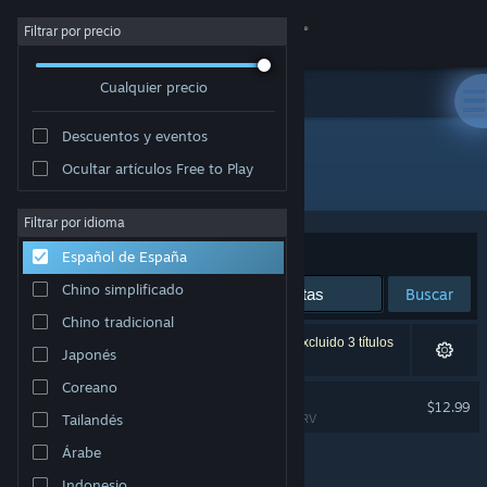
Iniciar sesión
Filtrar por precio
Cualquier precio
Tienda
Descuentos y eventos
Comunidad
Ocultar artículos Free to Play
Desarrollador: Glitchr Studio
Acerca de
Filtrar por idioma
Ordenar por
Relevancia
Español de España
Soporte
Chino simplificado
Buscar
Chino tradicional
Cambiar idioma
1 resultado coincide con la búsqueda. Se han excluido 3 títulos
Japonés
basándose en tus preferencias.
Descargar Steam Mobile
Coreano
Taiko Frenzy
$12.99
Tailandés
Compatible con la RV
Ver versión clásica
Árabe
Indonesio