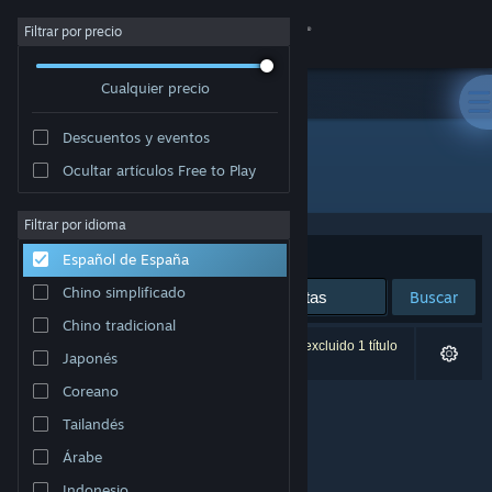
Iniciar sesión
Filtrar por precio
Cualquier precio
Tienda
Descuentos y eventos
Comunidad
Ocultar artículos Free to Play
Desarrollador: Gereon Bartel
Acerca de
Filtrar por idioma
Ordenar por
Relevancia
Español de España
Soporte
Chino simplificado
Buscar
Chino tradicional
Cambiar idioma
0 resultados coinciden con la búsqueda. Se ha excluido 1 título
Japonés
basándose en tus preferencias.
Descargar Steam Mobile
Coreano
Tailandés
Ver versión clásica
Árabe
Indonesio