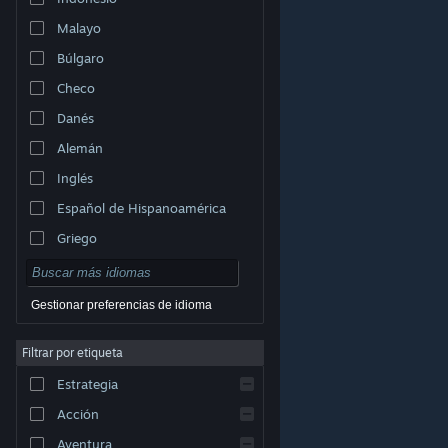
Malayo
Búlgaro
Checo
Danés
Alemán
Inglés
Español de Hispanoamérica
Griego
Gestionar preferencias de idioma
Filtrar por etiqueta
© Valve Corporation. Todos los derechos reservados.
Todas las marcas registradas pertenecen a sus
Estrategia
respectivos dueños en EE. UU. y otros países.
Política
de Privacidad
|
Información legal
|
Accesibilidad
|
Acuerdo de Suscriptor a Steam
|
Reembolsos
|
Acción
Cookies
Aventura