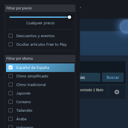
Iniciar sesión
Filtrar por precio
Cualquier precio
Tienda
Descuentos y eventos
Comunidad
Ocultar artículos Free to Play
Desarrollador: GabiVlg
Acerca de
Filtrar por idioma
Ordenar por
Relevancia
Español de España
Soporte
Chino simplificado
Buscar
Chino tradicional
Cambiar idioma
0 resultados coinciden con la búsqueda. Se ha excluido 1 título
Japonés
basándose en tus preferencias.
Descargar Steam Mobile
Coreano
Tailandés
Ver versión clásica
Árabe
Indonesio