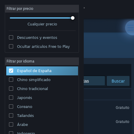
Iniciar sesión
Filtrar por precio
Cualquier precio
Tienda
Descuentos y eventos
Comunidad
Ocultar artículos Free to Play
Desarrollador: Freakinware Studios
Acerca de
Filtrar por idioma
Ordenar por
Relevancia
Español de España
Soporte
Chino simplificado
Buscar
Chino tradicional
Cambiar idioma
3 resultados coinciden con la búsqueda.
Japonés
Descargar Steam Mobile
Mitos.is: The Game
Coreano
Gratuito
Tailandés
Ver versión clásica
Mitos.is: OG
Gratuito
Árabe
Worm.is: The Game
Indonesio