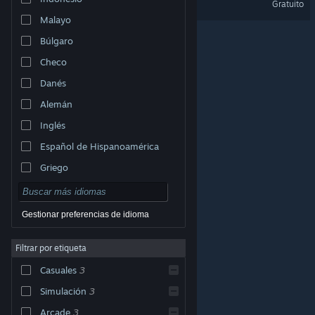
Gratuito
Malayo
Búlgaro
Checo
Danés
Alemán
Inglés
Español de Hispanoamérica
Griego
Gestionar preferencias de idioma
Filtrar por etiqueta
© Valve Corporation. Todos los derechos reservados.
Todas las marcas registradas pertenecen a sus
Casuales
3
respectivos dueños en EE. UU. y otros países.
Política
de Privacidad
|
Información legal
|
Accesibilidad
|
Acuerdo de Suscriptor a Steam
|
Reembolsos
|
Simulación
3
Cookies
Arcade
3