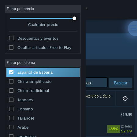
Iniciar sesión
Filtrar por precio
Cualquier precio
Tienda
Descuentos y eventos
Comunidad
Ocultar artículos Free to Play
Desarrollador: Evil Raptor
Acerca de
Filtrar por idioma
Ordenar por
Relevancia
Español de España
Soporte
Chino simplificado
Buscar
Chino tradicional
Cambiar idioma
2 resultados coinciden con la búsqueda. Se ha excluido 1 título
Japonés
basándose en tus preferencias.
Descargar Steam Mobile
Coreano
Far Far West
$19.99
Tailandés
Ver versión clásica
Akimbot
$19.99
Árabe
-85%
$2.99
Indonesio