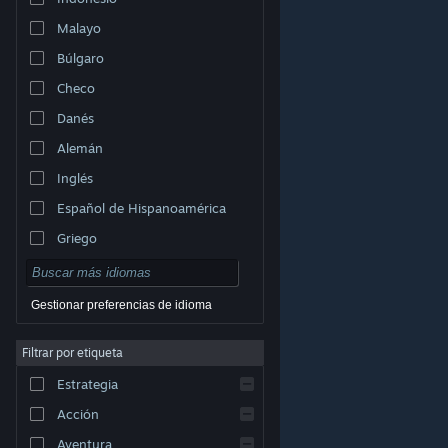
Malayo
Búlgaro
Checo
Danés
Alemán
Inglés
Español de Hispanoamérica
Griego
Gestionar preferencias de idioma
Filtrar por etiqueta
© Valve Corporation. Todos los derechos reservados.
Todas las marcas registradas pertenecen a sus
Estrategia
respectivos dueños en EE. UU. y otros países.
Política
de Privacidad
|
Información legal
|
Accesibilidad
|
Acuerdo de Suscriptor a Steam
|
Reembolsos
|
Acción
Cookies
Aventura