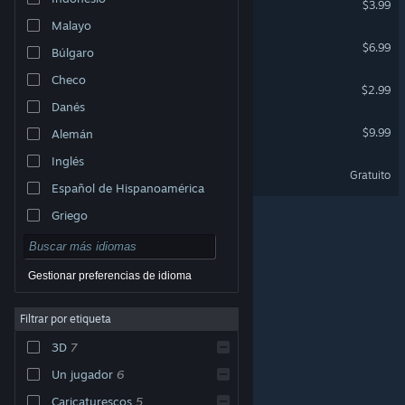
$3.99
Malayo
Dwarf's Adventure
$6.99
Búlgaro
Checo
Delta Squad
$2.99
Danés
Boardlords
$9.99
Alemán
Inglés
Boardlords Demo
Gratuito
Español de Hispanoamérica
Griego
Gestionar preferencias de idioma
Filtrar por etiqueta
© Valve Corporation. Todos los derechos reservados.
Todas las marcas registradas pertenecen a sus
3D
7
respectivos dueños en EE. UU. y otros países.
Política
de Privacidad
|
Información legal
|
Accesibilidad
|
Acuerdo de Suscriptor a Steam
|
Reembolsos
|
Un jugador
6
Cookies
Caricaturescos
5