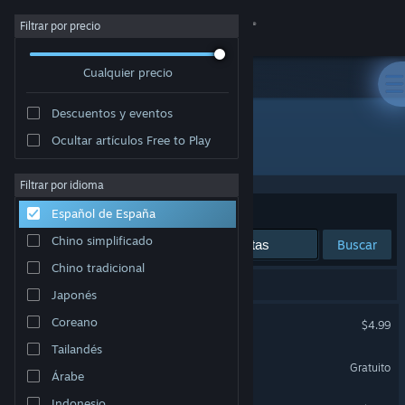
Iniciar sesión
Filtrar por precio
Cualquier precio
Tienda
Descuentos y eventos
Comunidad
Ocultar artículos Free to Play
Desarrollador: EskemaGames
Acerca de
Filtrar por idioma
Ordenar por
Relevancia
Español de España
Soporte
Chino simplificado
Buscar
Chino tradicional
Cambiar idioma
7 resultados coinciden con la búsqueda.
Japonés
Descargar Steam Mobile
FullBlast
Coreano
$4.99
Tailandés
Ver versión clásica
Space Revenge - Prologue
Gratuito
Árabe
Space Revenge
Indonesio