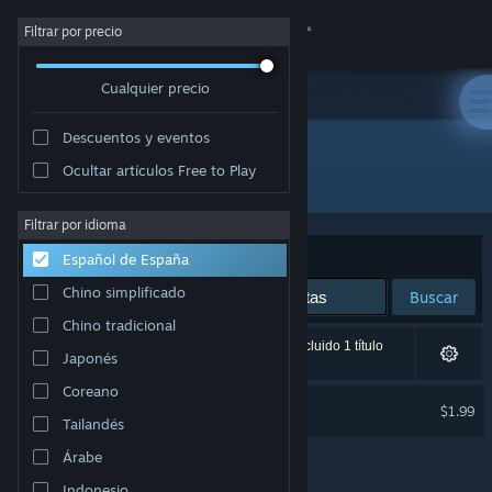
Iniciar sesión
Filtrar por precio
Cualquier precio
Tienda
Descuentos y eventos
Comunidad
Ocultar artículos Free to Play
Desarrollador: Egea Game
Acerca de
Filtrar por idioma
Ordenar por
Relevancia
Español de España
Soporte
Chino simplificado
Buscar
Chino tradicional
Cambiar idioma
1 resultado coincide con la búsqueda. Se ha excluido 1 título
Japonés
basándose en tus preferencias.
Descargar Steam Mobile
Coreano
Grand Father ISLAND
$1.99
Tailandés
Ver versión clásica
Árabe
Indonesio