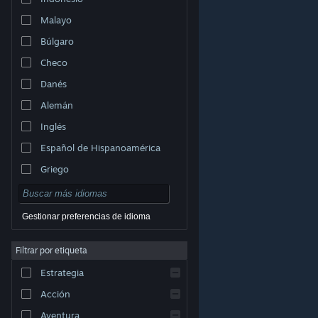
Malayo
Búlgaro
Checo
Danés
Alemán
Inglés
Español de Hispanoamérica
Griego
Gestionar preferencias de idioma
Filtrar por etiqueta
© Valve Corporation. Todos los derechos reservados.
Todas las marcas registradas pertenecen a sus
Estrategia
respectivos dueños en EE. UU. y otros países.
Política
de Privacidad
|
Información legal
|
Accesibilidad
|
Acuerdo de Suscriptor a Steam
|
Reembolsos
|
Acción
Cookies
Aventura