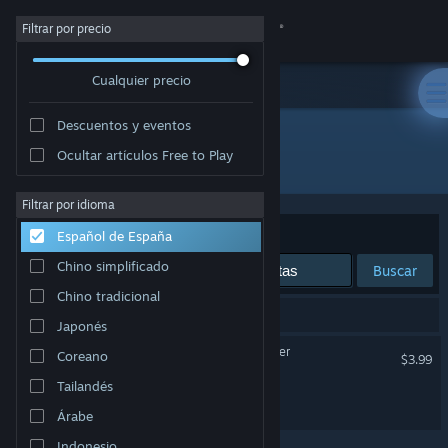
Iniciar sesión
Filtrar por precio
Cualquier precio
Tienda
Descuentos y eventos
Comunidad
Ocultar artículos Free to Play
Desarrollador: EF Games
Acerca de
Filtrar por idioma
Ordenar por
Relevancia
Español de España
Soporte
Chino simplificado
Buscar
Chino tradicional
Cambiar idioma
2 resultados coinciden con la búsqueda.
Japonés
Descargar Steam Mobile
Stone to Silicon - Idle Clicker
Coreano
$3.99
Tailandés
Ver versión clásica
Rivals Hover League
Árabe
Indonesio