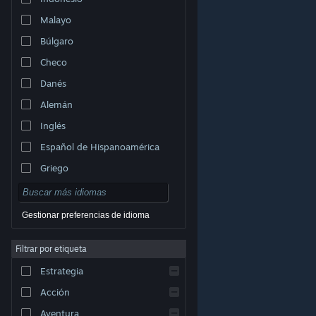
Malayo
Búlgaro
Checo
Danés
Alemán
Inglés
Español de Hispanoamérica
Griego
Gestionar preferencias de idioma
Filtrar por etiqueta
© Valve Corporation. Todos los derechos reservados.
Todas las marcas registradas pertenecen a sus
Estrategia
respectivos dueños en EE. UU. y otros países.
Política
de Privacidad
|
Información legal
|
Accesibilidad
|
Acuerdo de Suscriptor a Steam
|
Reembolsos
|
Acción
Cookies
Aventura