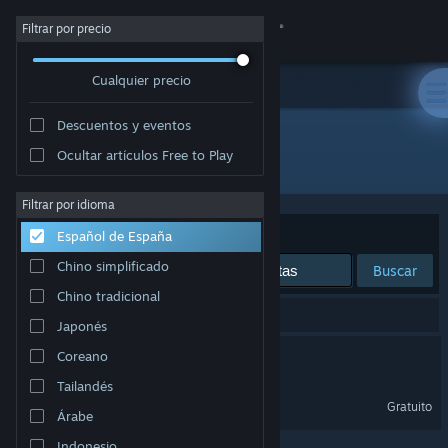
Iniciar sesión
Filtrar por precio
Cualquier precio
Tienda
Descuentos y eventos
Comunidad
Ocultar artículos Free to Play
Desarrollador: DzOneManArmy
Acerca de
Filtrar por idioma
Ordenar por
Relevancia
Español de España
Soporte
Chino simplificado
Buscar
Chino tradicional
Cambiar idioma
2 resultados coinciden con la búsqueda.
Japonés
Descargar Steam Mobile
The Depth Contract
Coreano
Tailandés
Ver versión clásica
The Depth Contract Demo
Gratuito
Árabe
Indonesio