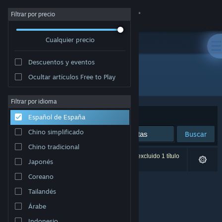
Iniciar sesión
Filtrar por precio
Cualquier precio
Tienda
Descuentos y eventos
Comunidad
Ocultar artículos Free to Play
Desarrollador: Disafter Games
Acerca de
Filtrar por idioma
Ordenar por
Relevancia
Español de España
Soporte
Chino simplificado
Buscar
Chino tradicional
Cambiar idioma
0 resultados coinciden con la búsqueda. Se ha excluido 1 título
Japonés
basándose en tus preferencias.
Descargar Steam Mobile
Coreano
Tailandés
Ver versión clásica
Árabe
Indonesio