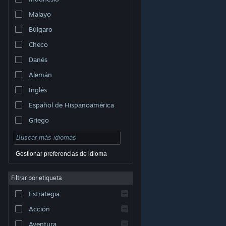
Malayo
Búlgaro
Checo
Danés
Alemán
Inglés
Español de Hispanoamérica
Griego
Gestionar preferencias de idioma
Filtrar por etiqueta
© Valve Corporation. Todos los derechos reservados.
Todas las marcas registradas pertenecen a sus
Estrategia
respectivos dueños en EE. UU. y otros países.
Política
de Privacidad
|
Información legal
|
Accesibilidad
|
Acuerdo de Suscriptor a Steam
|
Reembolsos
|
Acción
Cookies
Aventura