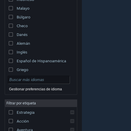
Malayo
Búlgaro
Checo
Danés
Alemán
Inglés
Español de Hispanoamérica
Griego
Gestionar preferencias de idioma
Filtrar por etiqueta
© Valve Corporation. Todos los derechos reservados.
Todas las marcas registradas pertenecen a sus
Estrategia
respectivos dueños en EE. UU. y otros países.
Política
de Privacidad
|
Información legal
|
Accesibilidad
|
Acuerdo de Suscriptor a Steam
|
Reembolsos
|
Acción
Cookies
Aventura