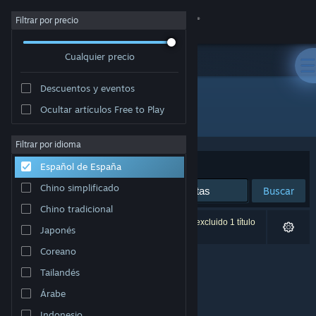
Iniciar sesión
Filtrar por precio
Cualquier precio
Tienda
Descuentos y eventos
Comunidad
Ocultar artículos Free to Play
Desarrollador: Dave Del Castillo
Acerca de
Filtrar por idioma
Ordenar por
Relevancia
Español de España
Soporte
Chino simplificado
Buscar
Chino tradicional
Cambiar idioma
0 resultados coinciden con la búsqueda. Se ha excluido 1 título
Japonés
basándose en tus preferencias.
Descargar Steam Mobile
Coreano
Tailandés
Ver versión clásica
Árabe
Indonesio