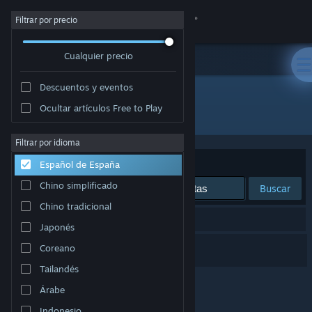
Iniciar sesión
Filtrar por precio
Cualquier precio
Tienda
Descuentos y eventos
Comunidad
Ocultar artículos Free to Play
Desarrollador: Cosmic Dreams
Acerca de
Filtrar por idioma
Ordenar por
Relevancia
Español de España
Soporte
Chino simplificado
Buscar
Chino tradicional
Cambiar idioma
1 resultado coincide con la búsqueda.
Japonés
Descargar Steam Mobile
Bot Crafter
Coreano
Tailandés
Ver versión clásica
Árabe
Indonesio