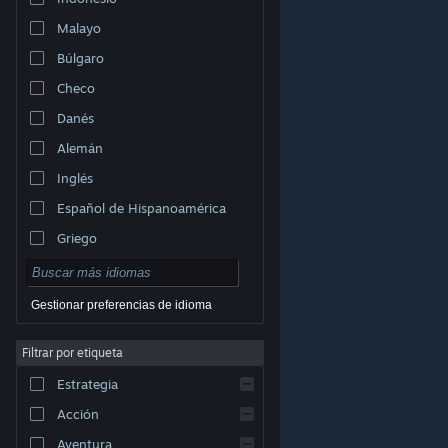
Malayo
Búlgaro
Checo
Danés
Alemán
Inglés
Español de Hispanoamérica
Griego
Gestionar preferencias de idioma
Filtrar por etiqueta
© Valve Corporation. Todos los derechos reservados.
Todas las marcas registradas pertenecen a sus
Estrategia
respectivos dueños en EE. UU. y otros países.
Política
de Privacidad
|
Información legal
|
Accesibilidad
|
Acuerdo de Suscriptor a Steam
|
Reembolsos
|
Acción
Cookies
Aventura