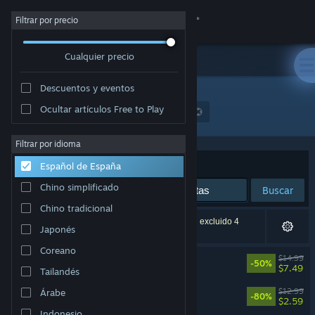
Iniciar sesión
Filtrar por precio
Cualquier precio
Tienda
Descuentos y eventos
Comunidad
Ocultar artículos Free to Play
Desarrollador: Casey Donnellan Games LLC
Acerca de
Filtrar por idioma
Ordenar por
Relevancia
Español de España
Soporte
Chino simplificado
Buscar
Chino tradicional
Cambiar idioma
5 resultados coinciden con la búsqueda. Se han excluido 4
Japonés
títulos basándose en tus preferencias.
Descargar Steam Mobile
Coreano
KILL IT WITH FIRE! 2
$14.99
-50%
$7.49
Tailandés
Ver versión clásica
Kill It With Fire
$12.99
Árabe
-80%
$2.59
Indonesio