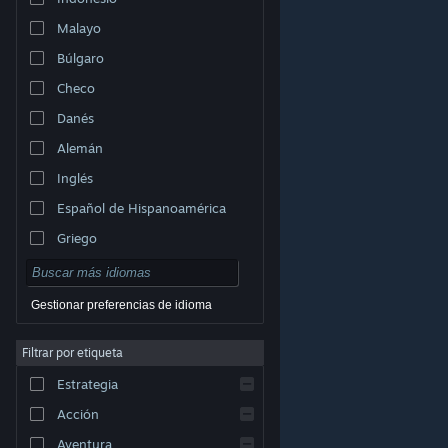
Malayo
Búlgaro
Checo
Danés
Alemán
Inglés
Español de Hispanoamérica
Griego
Gestionar preferencias de idioma
Filtrar por etiqueta
© Valve Corporation. Todos los derechos reservados.
Todas las marcas registradas pertenecen a sus
Estrategia
respectivos dueños en EE. UU. y otros países.
Política
de Privacidad
|
Información legal
|
Accesibilidad
|
Acuerdo de Suscriptor a Steam
|
Reembolsos
|
Acción
Cookies
Aventura