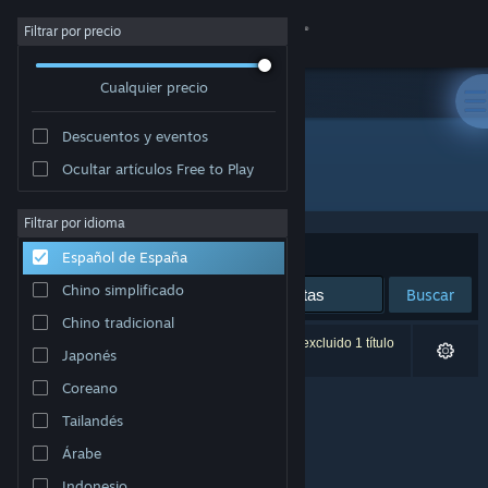
Iniciar sesión
Filtrar por precio
Cualquier precio
Tienda
Descuentos y eventos
Comunidad
Ocultar artículos Free to Play
Desarrollador: Captive Bolt Studios
Acerca de
Filtrar por idioma
Ordenar por
Relevancia
Español de España
Soporte
Chino simplificado
Buscar
Chino tradicional
Cambiar idioma
0 resultados coinciden con la búsqueda. Se ha excluido 1 título
Japonés
basándose en tus preferencias.
Descargar Steam Mobile
Coreano
Tailandés
Ver versión clásica
Árabe
Indonesio