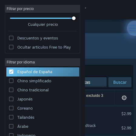
Iniciar sesión
Filtrar por precio
Cualquier precio
Tienda
Descuentos y eventos
Comunidad
Ocultar artículos Free to Play
Desarrollador: CM Games
Acerca de
Filtrar por idioma
Ordenar por
Relevancia
Español de España
Soporte
Chino simplificado
Buscar
Chino tradicional
Cambiar idioma
2 resultados coinciden con la búsqueda. Se han excluido 3
Japonés
títulos basándose en tus preferencias.
Descargar Steam Mobile
Coreano
Mega Trons Survivors
$2.99
Tailandés
Ver versión clásica
Mega Trons Survivors Soundtrack
Árabe
$2.99
Indonesio