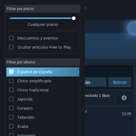
Iniciar sesión
Filtrar por precio
Cualquier precio
Tienda
Descuentos y eventos
Comunidad
Ocultar artículos Free to Play
Desarrollador: BitRaiders Games
Acerca de
Filtrar por idioma
Ordenar por
Relevancia
Español de España
Soporte
Chino simplificado
Buscar
Chino tradicional
Cambiar idioma
3 resultados coinciden con la búsqueda. Se ha excluido 1 título
Japonés
basándose en tus preferencias.
Descargar Steam Mobile
Coreano
Summer Delicious Simulator
$3.99
Tailandés
Ver versión clásica
Hexa Castle
Árabe
Indonesio