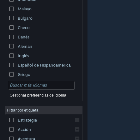
Malayo
Búlgaro
Checo
Danés
Alemán
Inglés
Español de Hispanoamérica
Griego
Gestionar preferencias de idioma
Filtrar por etiqueta
© Valve Corporation. Todos los derechos reservados.
Todas las marcas registradas pertenecen a sus
Estrategia
respectivos dueños en EE. UU. y otros países.
Política
de Privacidad
|
Información legal
|
Accesibilidad
|
Acuerdo de Suscriptor a Steam
|
Reembolsos
|
Acción
Cookies
Aventura