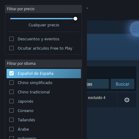
Iniciar sesión
Filtrar por precio
Cualquier precio
Tienda
Descuentos y eventos
Comunidad
Ocultar artículos Free to Play
Desarrollador: Benjamin Soulé
Acerca de
Filtrar por idioma
Ordenar por
Relevancia
Español de España
Soporte
Chino simplificado
Buscar
Chino tradicional
Cambiar idioma
0 resultados coinciden con la búsqueda. Se han excluido 4
Japonés
títulos basándose en tus preferencias.
Descargar Steam Mobile
Coreano
Tailandés
Ver versión clásica
Árabe
Indonesio