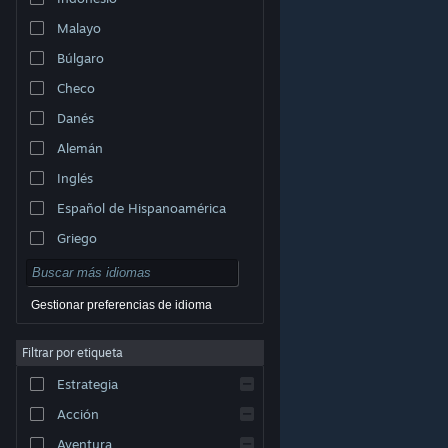
Malayo
Búlgaro
Checo
Danés
Alemán
Inglés
Español de Hispanoamérica
Griego
Gestionar preferencias de idioma
Filtrar por etiqueta
© Valve Corporation. Todos los derechos reservados.
Todas las marcas registradas pertenecen a sus
Estrategia
respectivos dueños en EE. UU. y otros países.
Política
de Privacidad
|
Información legal
|
Accesibilidad
|
Acuerdo de Suscriptor a Steam
|
Reembolsos
|
Acción
Cookies
Aventura