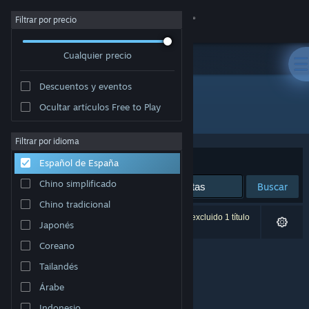
Iniciar sesión
Filtrar por precio
Cualquier precio
Tienda
Descuentos y eventos
Comunidad
Ocultar artículos Free to Play
Desarrollador: Ashley Roesler
Acerca de
Filtrar por idioma
Ordenar por
Relevancia
Español de España
Soporte
Chino simplificado
Buscar
Chino tradicional
Cambiar idioma
0 resultados coinciden con la búsqueda. Se ha excluido 1 título
Japonés
basándose en tus preferencias.
Descargar Steam Mobile
Coreano
Tailandés
Ver versión clásica
Árabe
Indonesio