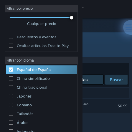
Iniciar sesión
Filtrar por precio
Cualquier precio
Tienda
Descuentos y eventos
Comunidad
Ocultar artículos Free to Play
Desarrollador: Abdenara
Acerca de
Filtrar por idioma
Ordenar por
Relevancia
Español de España
Soporte
Chino simplificado
Buscar
Chino tradicional
Cambiar idioma
1 resultado coincide con la búsqueda.
Japonés
Descargar Steam Mobile
Clans to Kingdoms Soundtrack
Coreano
$0.99
Tailandés
Ver versión clásica
Árabe
Indonesio