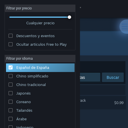
Iniciar sesión
Filtrar por precio
Cualquier precio
Tienda
Descuentos y eventos
Comunidad
Ocultar artículos Free to Play
Desarrollador: Abdenara
Acerca de
Filtrar por idioma
Ordenar por
Relevancia
Español de España
Soporte
Chino simplificado
Buscar
Chino tradicional
Cambiar idioma
1 resultado coincide con la búsqueda.
Japonés
Descargar Steam Mobile
Clans to Kingdoms Soundtrack
Coreano
$0.99
Tailandés
Ver versión clásica
Árabe
Indonesio