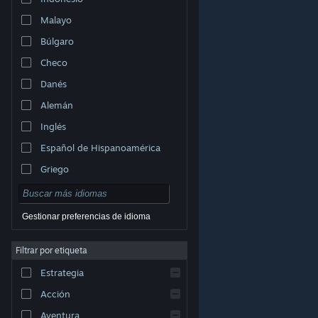
Malayo
Búlgaro
Checo
Danés
Alemán
Inglés
Español de Hispanoamérica
Griego
Gestionar preferencias de idioma
Filtrar por etiqueta
© Valve Corporation. Todos los derechos reservados.
Todas las marcas registradas pertenecen a sus
Estrategia
respectivos dueños en EE. UU. y otros países.
Política
de Privacidad
|
Información legal
|
Accesibilidad
|
Acuerdo de Suscriptor a Steam
|
Reembolsos
|
Acción
Cookies
Aventura