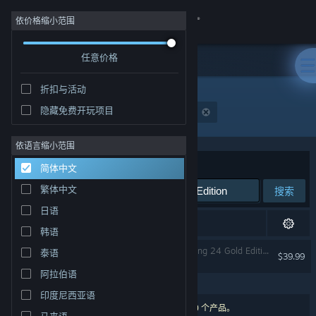
登录
依价格缩小范围
任意价格
商店
折扣与活动
社区
隐藏免费开玩项目
"World of Outlaws: Dirt Racing 24 Gold Edition"
关于
依语言缩小范围
排序依据
相关性
简体中文
客服
繁体中文
搜索
日语
更改语言
1 项完全匹配，已根据您的偏好进行了审查。
韩语
获取 Steam 手机应用
World of Outlaws: Dirt Racing 24 Gold Edition
泰语
$39.99
已按偏好排除
阿拉伯语
查看桌面版网站
印度尼西亚语
4 个匹配的搜索结果。 根据您的偏好，已排除了 0 个产品。
马来语