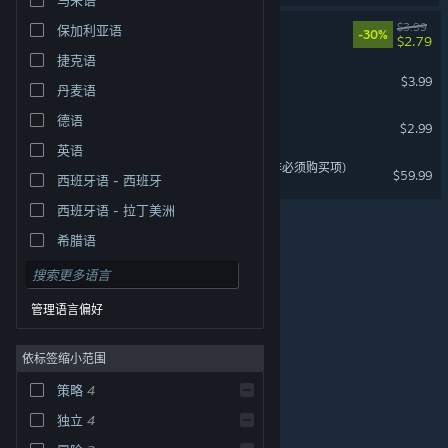
雷霆战车：钢铁防线
$3.99
保加利亚语
-30%
$2.79
捷克语
沙滩防线：僵尸来袭
$3.99
丹麦语
德语
末日幸存者：尸潮来袭
$2.99
英语
汉武大帝传-国士无双礼包(非必须购买项)
$59.99
西班牙语 - 西班牙
西班牙语 - 拉丁美洲
希腊语
管理语言偏好
依标签缩小范围
策略
4
© Valve Corporation。保留所有权利。所有商标均为其在
美国及其它国家/地区的各自持有者所有。
隐私政策
|
法
独立
4
律信息
|
无障碍
|
Steam 订户协议
|
退款
|
Cookie