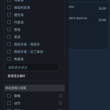
稗子 The Dream Of A Cockspur
保加利亚语
$6.99
捷克语
Hunt: Showdown 1896 - Violent Balance
$9.99
丹麦语
德语
于终焉的明日亭干杯
英语
The Rouge Casino
西班牙语 - 西班牙
西班牙语 - 拉丁美洲
希腊语
管理语言偏好
依标签缩小范围
策略
© Valve Corporation。保留所有权利。所有商标均为其在
美国及其它国家/地区的各自持有者所有。
隐私政策
|
法
动作
律信息
|
无障碍
|
Steam 订户协议
|
退款
|
Cookie