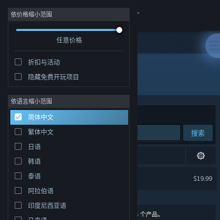
登录
依价格缩小范围
任意价格
商店
折扣与活动
社区
隐藏免费开玩项目
"Wicked Seed"
关于
依语言缩小范围
排序依据
相关性
简体中文
客服
繁体中文
搜索
日语
更改语言
1 项完全匹配，已根据您的偏好进行了审查。
韩语
获取 Steam 手机应用
Wicked Seed
泰语
$19.99
已按偏好排除
阿拉伯语
查看桌面版网站
印度尼西亚语
4 个匹配的搜索结果。 根据您的偏好，已排除了 4 个产品。
马来语