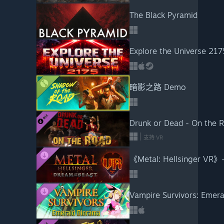
The Black Pyramid
Explore the Universe 217
暗影之路 Demo
Drunk or Dead - On the 
支持 VR
《Metal: Hellsinger
Vampire Survivors: Emer