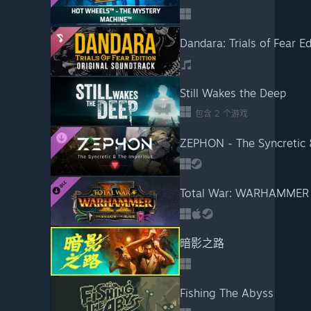
Dandara: Trials of Fear E
Still Wakes the Deep
包含 2 个游戏
ZEPHON - The Syncretic 
Total War: WARHAMMER I
暗影之路
Fishing The Abyss