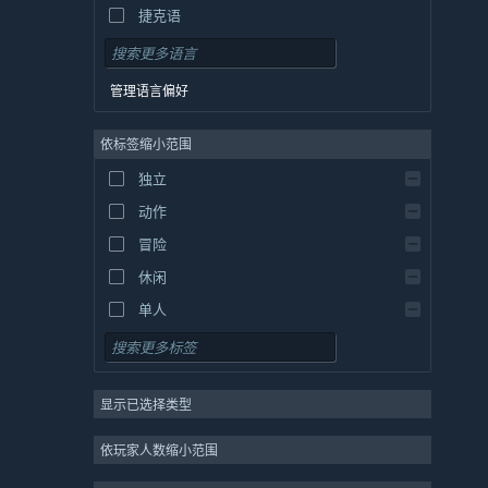
捷克语
丹麦语
德语
管理语言偏好
英语
依标签缩小范围
西班牙语 - 西班牙
西班牙语 - 拉丁美洲
独立
希腊语
动作
冒险
休闲
单人
模拟
角色扮演
显示已选择类型
策略
2D
依玩家人数缩小范围
抢先体验