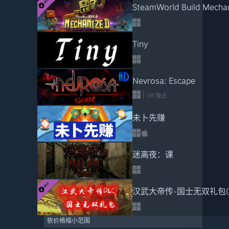
SteamWorld Build Mecha
Tiny
Nevrosa: Escape
VR 独占
未卜先赚
迷离夜：课
汉武大帝传-国士无双礼包
依价格缩小范围