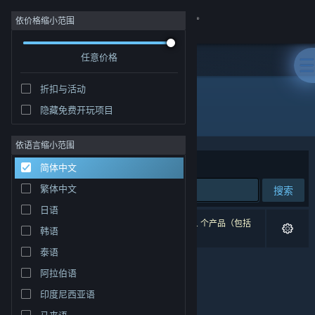
登录
依价格缩小范围
任意价格
商店
折扣与活动
社区
隐藏免费开玩项目
"Super Darts Champs"
关于
依语言缩小范围
排序依据
相关性
简体中文
客服
繁体中文
搜索
日语
更改语言
0 个匹配的搜索结果。 根据您的偏好，已排除了 1 个产品（包括
韩语
Super Darts Champs
）。
获取 Steam 手机应用
泰语
阿拉伯语
查看桌面版网站
印度尼西亚语
马来语