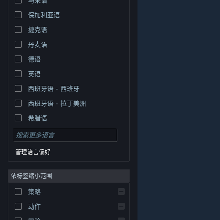
保加利亚语
捷克语
丹麦语
德语
英语
西班牙语 - 西班牙
西班牙语 - 拉丁美洲
希腊语
管理语言偏好
依标签缩小范围
策略
© Valve Corporation。保留所有权利。所有商标均为其在
美国及其它国家/地区的各自持有者所有。
隐私政策
|
法
动作
律信息
|
无障碍
|
Steam 订户协议
|
退款
|
Cookie