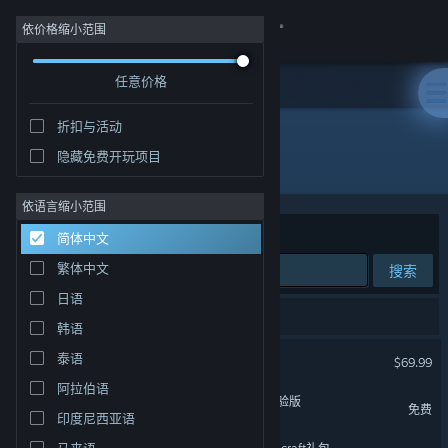
登录
依价格缩小范围
任意价格
商店
折扣与活动
社区
隐藏免费开玩项目
"Sonic Racing: CrossWorlds"
关于
依语言缩小范围
排序依据
相关性
简体中文
客服
繁体中文
搜索
日语
更改语言
9 个匹配的搜索结果。
韩语
获取 Steam 手机应用
索尼克赛车 交叉世界
泰语
$69.99
阿拉伯语
查看桌面版网站
《索尼克赛车 交叉世界》体验版
免费
印度尼西亚语
马来语