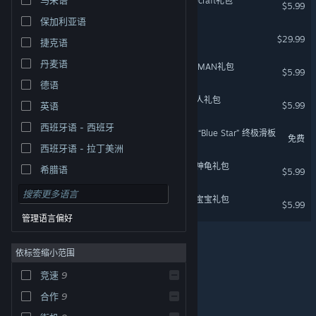
索尼克赛车 交叉世界：Minecraft礼包
$5.99
保加利亚语
索尼克赛车 交叉世界：季票
$29.99
捷克语
丹麦语
索尼克赛车 交叉世界：PAC-MAN礼包
$5.99
德语
索尼克赛车 交叉世界：洛克人礼包
$5.99
英语
西班牙语 - 西班牙
索尼克赛车 交叉世界 特典：“Blue Star” 终极滑板
免费
西班牙语 - 拉丁美洲
索尼克赛车 交叉世界：忍者神龟礼包
希腊语
$5.99
索尼克赛车 交叉世界：海绵宝宝礼包
$5.99
管理语言偏好
依标签缩小范围
竞速
9
© Valve Corporation。保留所有权利。所有商标均为其在
美国及其它国家/地区的各自持有者所有。
隐私政策
|
法
合作
9
律信息
|
无障碍
|
Steam 订户协议
|
退款
|
Cookie