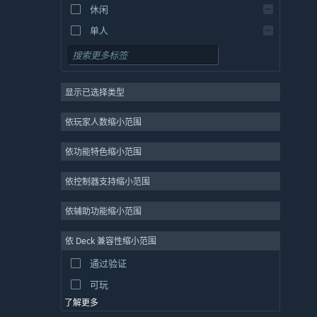
休闲
单人
模拟
角色扮演
显示已选择类型
策略
2D
依玩家人数缩小范围
抢先体验
依功能特色缩小范围
3D
免费开玩
依控制器支持缩小范围
氛围
依辅助功能缩小范围
剧情丰富
依 Deck 兼容性缩小范围
彩色
通过验证
探索
可玩
了解更多