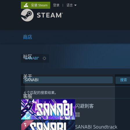
安装 Steam
登录
|
语言
商店
社区
"SANABI"
关于
搜索
4 个匹配的搜索结果。
客服
闪避刺客
SANABI Soundtrack