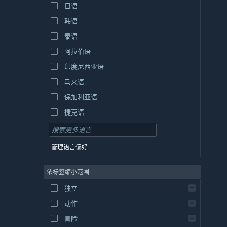
日语
韩语
泰语
阿拉伯语
印度尼西亚语
马来语
保加利亚语
捷克语
丹麦语
德语
管理语言偏好
英语
依标签缩小范围
西班牙语 - 西班牙
西班牙语 - 拉丁美洲
独立
希腊语
动作
冒险