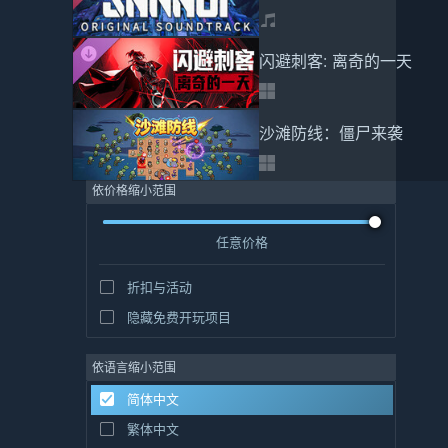
闪避刺客: 离奇的一天
沙滩防线：僵尸来袭
依价格缩小范围
任意价格
折扣与活动
隐藏免费开玩项目
依语言缩小范围
简体中文
繁体中文