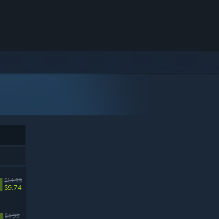
$14.99
$9.74
$4.99