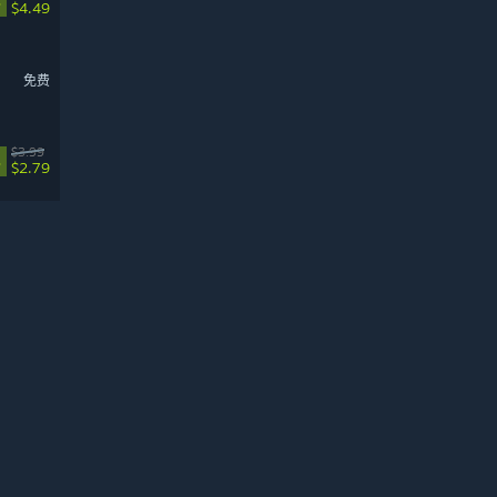
%
$4.49
免费
$3.99
%
$2.79