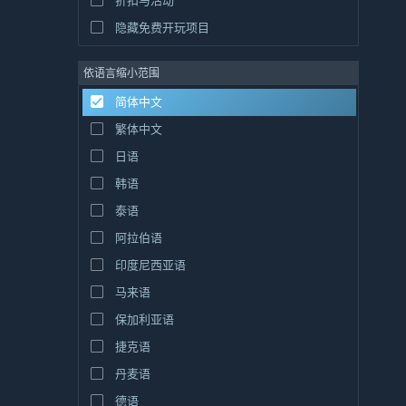
隐藏免费开玩项目
依语言缩小范围
简体中文
繁体中文
日语
韩语
泰语
阿拉伯语
印度尼西亚语
马来语
保加利亚语
捷克语
丹麦语
德语