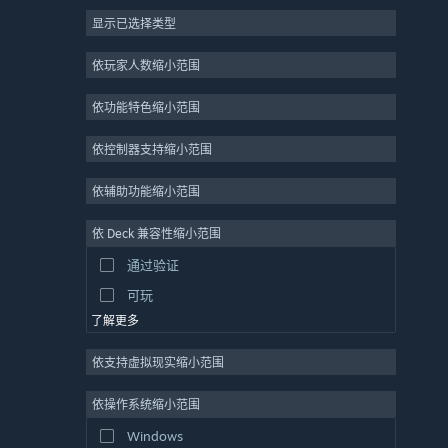
显示已选择类型
大型多人在线
独立
依玩家人数缩小范围
抢先体验
依功能特色缩小范围
休闲
模拟
依控制器支持缩小范围
竞速
依辅助功能缩小范围
体育
依 Deck 兼容性缩小范围
视频制作
通过验证
照片编辑
可玩
了解更多
依支持虚拟现实缩小范围
依操作系统缩小范围
Windows