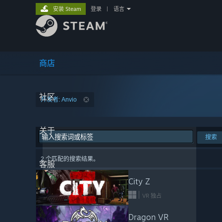
安装 Steam
登录
|
语言
商店
社区
开发者: Anvio
关于
搜索
2 个匹配的搜索结果。
客服
City Z
VR 独占
Dragon VR