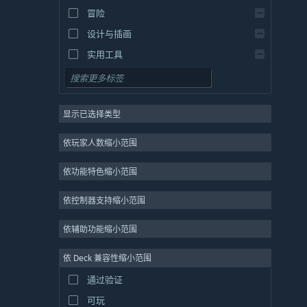
冒险
设计与插画
实用工具
免费开玩
角色扮演
显示已选择类型
大型多人在线
独立
依玩家人数缩小范围
抢先体验
依功能特色缩小范围
休闲
模拟
依控制器支持缩小范围
竞速
依辅助功能缩小范围
体育
依 Deck 兼容性缩小范围
视频制作
通过验证
照片编辑
可玩